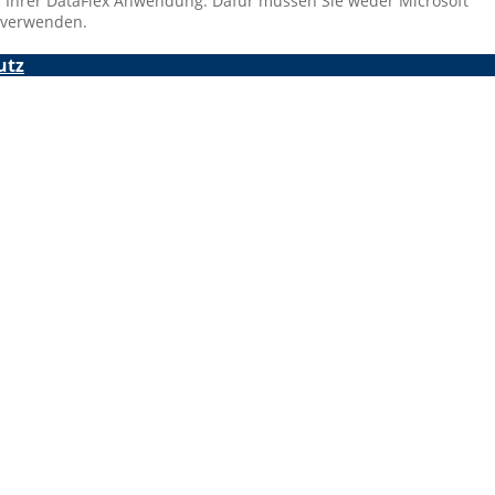
in Ihrer DataFlex Anwendung. Dafür müssen Sie weder Microsoft
k verwenden.
utz