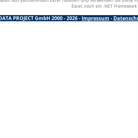
 Daten aus existierenden Excel Tabellen und verwenden Sie diese 
Excel, noch ein .NET Framewor
DATA PROJECT GmbH 2000 - 2026 -
Impressum
-
Datensch