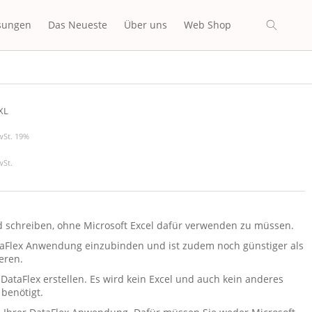
sungen
Das Neueste
Über uns
Web Shop
O
XL
wSt. 19%
wSt.
d schreiben, ohne Microsoft Excel dafür verwenden zu müssen.
 DataFlex Anwendung einzubinden und ist zudem noch günstiger als
ieren.
 DataFlex erstellen. Es wird kein Excel und auch kein anderes
benötigt.