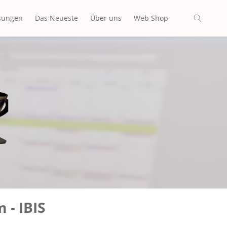
sungen
Das Neueste
Über uns
Web Shop
O
 - IBIS