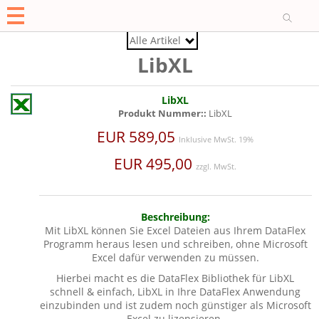
O
Alle Artikel
LibXL
LibXL
Produkt Nummer::
LibXL
EUR 589,05
Inklusive MwSt. 19%
EUR 495,00
zzgl. MwSt.
Beschreibung:
Mit LibXL können Sie Excel Dateien aus Ihrem DataFlex
Programm heraus lesen und schreiben, ohne Microsoft
Excel dafür verwenden zu müssen.
Hierbei macht es die DataFlex Bibliothek für LibXL
schnell & einfach, LibXL in Ihre DataFlex Anwendung
einzubinden und ist zudem noch günstiger als Microsoft
Excel zu lizensieren.