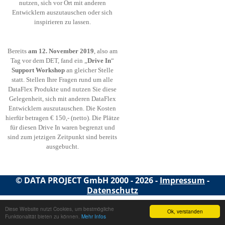
nutzen, sich vor Ort mit anderen
Entwicklern auszutauschen oder sich
inspirieren zu lassen.
Bereits
am 12. November 2019
, also am
Tag vor dem DET, fand ein „
Drive In
“
Support
Workshop
an gleicher Stelle
statt. Stellen Ihre Fragen rund um alle
DataFlex Produkte und nutzen Sie diese
Gelegenheit, sich mit anderen DataFlex
Entwicklern auszutauschen. Die Kosten
hierfür betragen € 150,- (netto).
Die Plätze
für diesen Drive In
waren begrenzt und
sind zum jetzigen Zeitpunkt sind bereits
ausgebucht.
© DATA PROJECT GmbH 2000 - 2026 -
Impressum
-
Datenschutz
Diese Website nutzt Cookies, um bestmögliche
Ok, verstanden
Funktionalität bieten zu können.
Mehr Infos