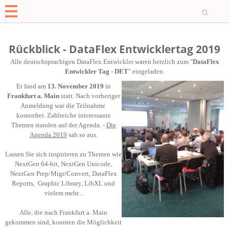
O
Rückblick - DataFlex Entwicklertag 2019
Alle deutschsprachigen DataFlex Entwickler waren herzlich zum "
DataFlex
Entwickler Tag - DET
" eingeladen.
Er fand am
13. November 2019
in
Frankfurt a. Main
statt. Nach vorheriger
Anmeldung war die Teilnahme
kostenfrei. Zahlreiche interessante
Themen standen auf der Agenda. -
Die
Agenda 2019
sah so aus.
Lassen Sie sich inspirieren zu Themen wie
NextGen 64-bit, NextGen Unicode,
NextGen Prep/Migr
/Convert, DataFlex
Reports, Graphic Library, LibXL und
vielem mehr...
Alle, die nach Frankfurt a. Main
gekommen sind, konnten die Möglichkeit